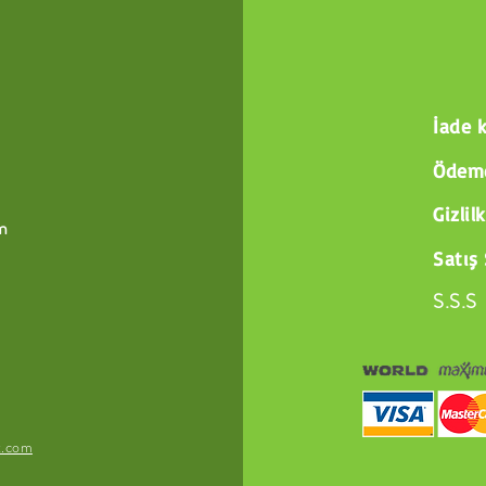
İade k
Ödeme
Gizlil
m
Satış
S.S.S
x.com