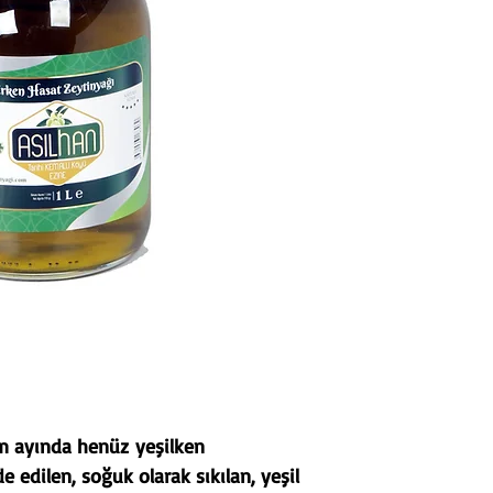
Güneş görmeyen, 
ortamda saklayın
Hava ile uzun sü
engelleyiniz.
Yakınında sabun,
kimyasal madde o
zeytinyağı kokuy
ve yağ kalitesi bo
m ayında henüz yeşilken
e edilen, soğuk olarak sıkılan, yeşil