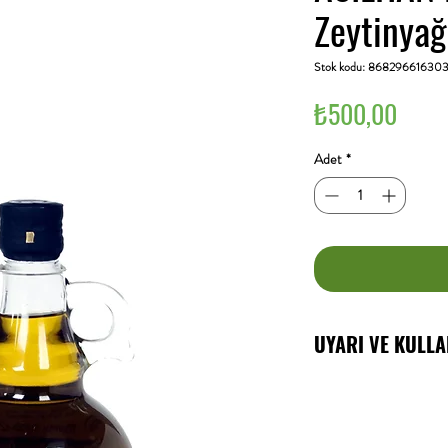
Zeytinyağ
Stok kodu: 86829661630
Fiyat
₺500,00
Adet
*
UYARI VE KULL
Tüketim süresi, d
Kalitesini koruya