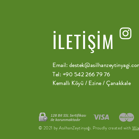
İLETİŞİM
Email:
destek@asilhanzeytinyagi.co
Tel: +90 542 266 79 76
Kemallı Köyü / Ezine / Çanakkale
© 2021 by AsılhanZeytinyağı. Proudly created with
Wi