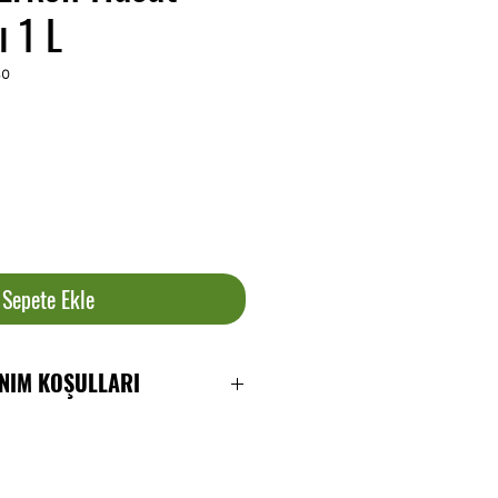
ı 1 L
30
Sepete Ekle
ANIM KOŞULLARI
olum tarihinden itibaren.
rak 24 aydır.