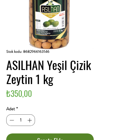
Stok kodu: 8682966163146
ASILHAN Yeşil Çizik
Zeytin 1 kg
Fiyat
₺350,00
Adet
*