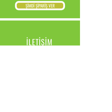
ŞİMDİ ŞİPARİŞ VER
İLETİŞİM
Email:
destek@asilhanzeytinyagi.com
Tel:
+90 542 266 79 76
Kemallı Köyü / Ezine / Çanakkale
İade koşulları
Gizlilk ve Güvenlik
Satış Sözleşmesi
Ödeme Yöntemleri