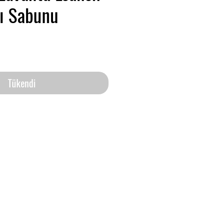
ı Sabunu
Tükendi