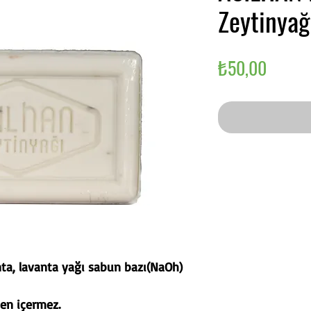
Zeytinyağ
Fiyat
₺50,00
nta, lavanta yağı sabun bazı(NaOh)
ben içermez.