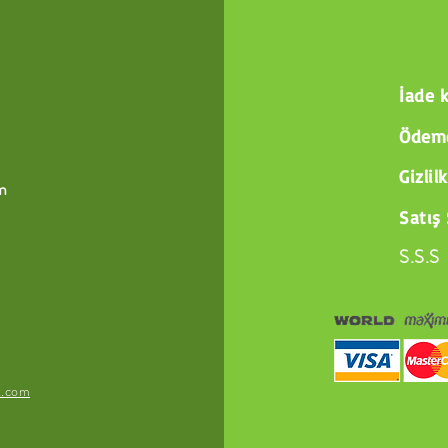
İade k
Ödeme
Gizlil
m
Satış
S.S.S
x.com