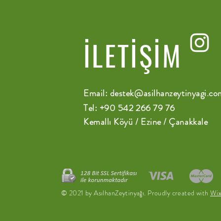
İLETİŞİM
Email:
destek@asilhanzeytinyagi.co
Tel: +90 542 266 79 76
Kemallı Köyü / Ezine / Çanakkale
© 2021 by AsılhanZeytinyağı. Proudly created with
Wi