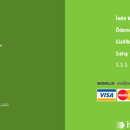
İade k
Ödeme
Gizlil
m
Satış
S.S.S
x.com