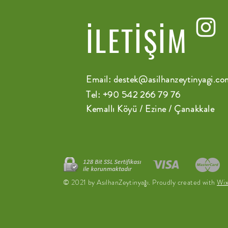
İLETİŞİM
Email:
destek@asilhanzeytinyagi.co
Tel: +90 542 266 79 76
Kemallı Köyü / Ezine / Çanakkale
© 2021 by AsılhanZeytinyağı. Proudly created with
Wi