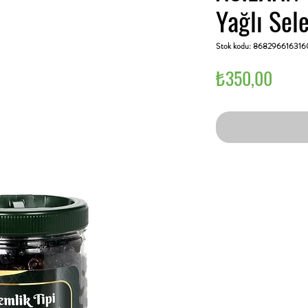
Yağlı Sel
Stok kodu: 868296616316
Fiyat
₺350,00